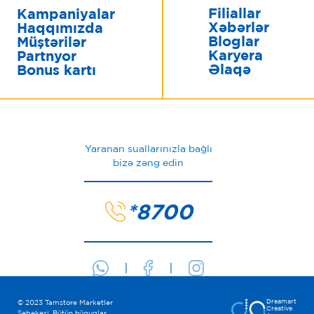
Filiallar
Kampaniyalar
Xəbərlər
Haqqımızda
Bloglar
Müştərilər
Karyera
Partnyor
Əlaqə
Bonus kartı
Yaranan suallarınızla bağlı
bizə zəng edin
*8700
Dreamart
© 2023 Tamstore Marketlər
Creative
Şəbəkəsi. Bütün hüquqlar