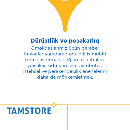
Dürüstlük və peşəkarlıq
Əməkdaşlarımız üçün bərabər
imkanlar yaradaraq ədalətli iş mühiti
formalaşdırmaq, sağlam rəqabət və
peşəkar xidmətimizlə distribüter,
istehsal və pərakəndəçilik ənənələrini
daha da möhkəmlətmək.