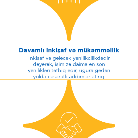
Davamlı inkişaf və mükəmməllik
İnkişaf və gələcək yenilikçilikdədir
deyərək, işimizə daima ən son
yenilikləri tətbiq edir, uğura gedən
yolda cəsarətli addımlar atırıq.