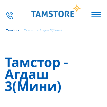
Tamstore
Тамстор - Агдаш 3(Мини)
Тамстор -
Агдаш
3(Мини)