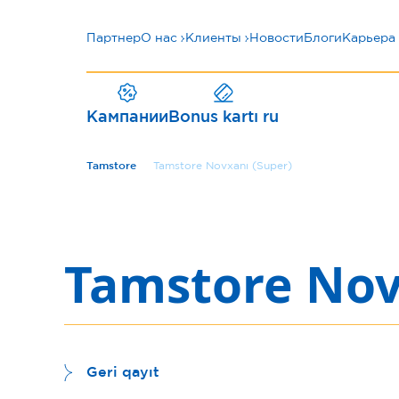
Партнер
О нас
Клиенты
Новости
Блоги
Карьера
Кампании
Bonus kartı ru
Tamstore
Tamstore Novxanı (Super)
Tamstore Nov
Geri qayıt